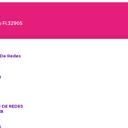
y Fl.32905
 De Redes
g
 DE REDES
EB
G