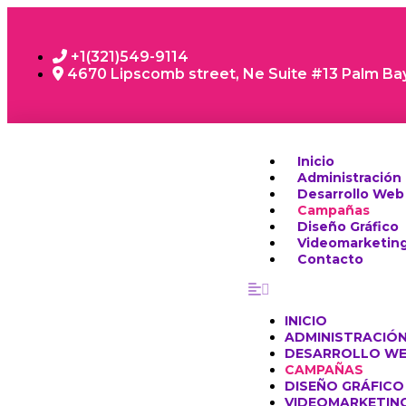
+1(321)549-9114
4670 Lipscomb street, Ne Suite #13 Palm Ba
Inicio
Administración
Desarrollo Web
Campañas
Diseño Gráfico
Videomarketin
Contacto
INICIO
ADMINISTRACIÓN
DESARROLLO W
CAMPAÑAS
DISEÑO GRÁFICO
VIDEOMARKETIN