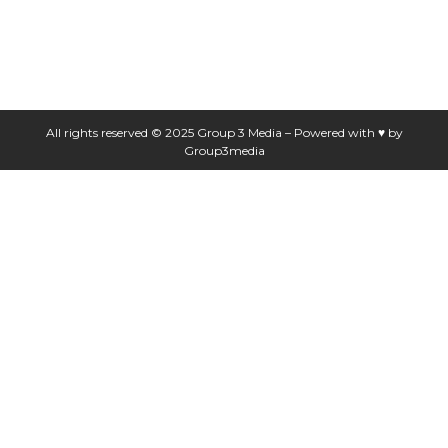
+1 (321) 549 - 9114
All rights reserved © 2025 Group 3 Media – Powered with ♥ by
Group3media